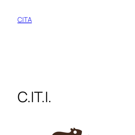
Vai
al
CITA
contenuto
C.IT.I.